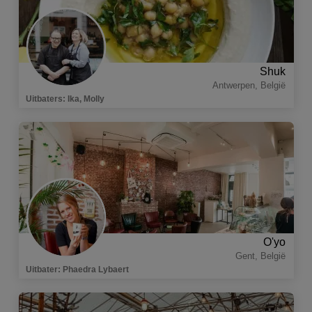
Shuk
Antwerpen
,
België
Uitbaters
:
Ika, Molly
O'yo
Gent
,
België
Uitbater
:
Phaedra Lybaert