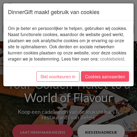
Toggl
DinnerGift maakt gebruik van cookies
navig
Om je beter en persoonlijker te helpen, gebruiken wij cookies.
Naast functionele cookies, waardoor de website goed werkt,
plaatsen we ook analytische cookies om je ervaring op onze
site te optimaliseren. Ook derden en sociale netwerken
kunnen cookies plaatsen op onze website, voor deze cookies
vragen we je toestemming. Lees hier over ons
:
cookiebeleid
.
Stel voorkeuren in
Cookies aanvaarden
Your Golden Ticket to a
World of Flavour
Koop een cadeaubon van de leukste bars &
restaurants van België
LAAT HEM/HAAR KIEZEN
KIES EEN ADRESJE