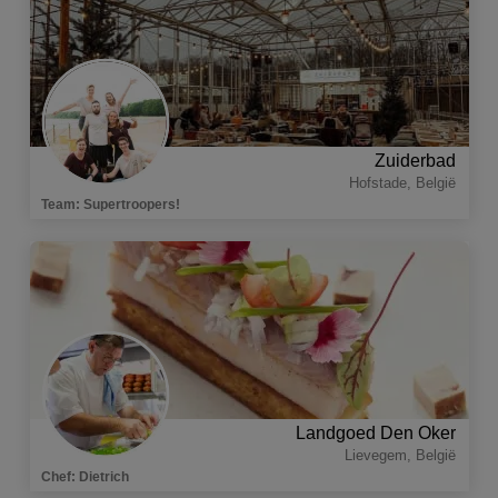
Zuiderbad
Hofstade
,
België
Team
:
Supertroopers!
Landgoed Den Oker
Lievegem
,
België
Chef
:
Dietrich