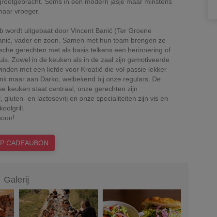
 grootgebracht. Soms in een modern jasje maar minstens
naar vroeger.
 wordt uitgebaat door Vincent Banić (Ter Groene
anić, vader en zoon. Samen met hun team brengen ze
ische gerechten met als basis telkens een herinnering of
uis. Zowel in de keuken als in de zaal zijn gemotiveerde
inden met een liefde voor Kroatië die vol passie lekker
nk maar aan Darko, welbekend bij onze regulars. De
e keuken staat centraal, onze gerechten zijn
, gluten- en lactosevrij en onze specialiteiten zijn vis en
oolgrill.
soon!
P CADEAUBON
Galerij