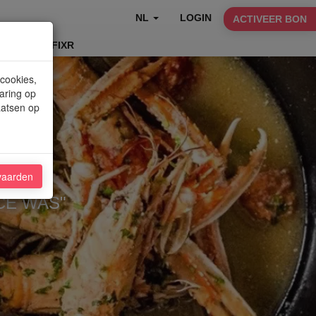
NL
LOGIN
ACTIVEER BON
TABLEFIXR
 cookies,
aring op
aatsen op
vaarden
CE WAS"