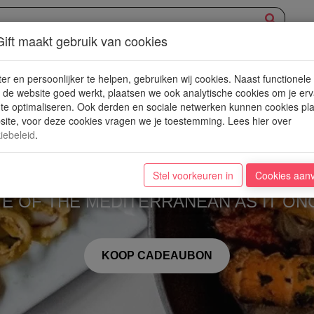
ift maakt gebruik van cookies
XPERIENCE
AANBOD
NIEUWE PLEKJES
WIN
BLOG
er en persoonlijker te helpen, gebruiken wij cookies. Naast functionele
de website goed werkt, plaatsen we ook analytische cookies om je erv
 te optimaliseren. Ook derden en sociale netwerken kunnen cookies pl
ite, voor deze cookies vragen we je toestemming. Lees hier over
iebeleid
.
Zagreb
Stel voorkeuren in
Cookies aan
STE OF THE MEDITERRANEAN AS IT ON
KOOP CADEAUBON