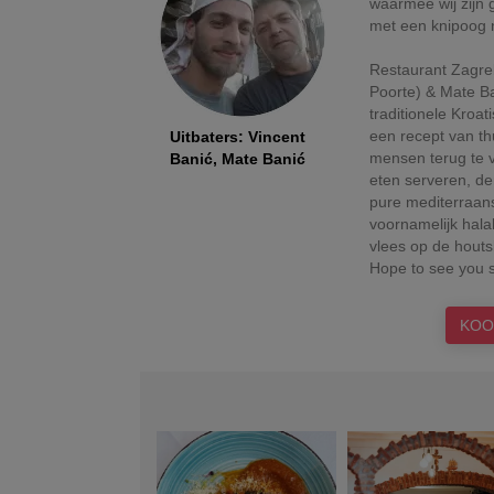
waarmee wij zijn
met een knipoog 
Restaurant Zagreb
Poorte) & Mate B
traditionele Kroat
een recept van th
Uitbaters
:
Vincent
mensen terug te v
Banić, Mate Banić
eten serveren, de
pure mediterraans
voornamelijk halal
vlees op de houtsk
Hope to see you 
KOO