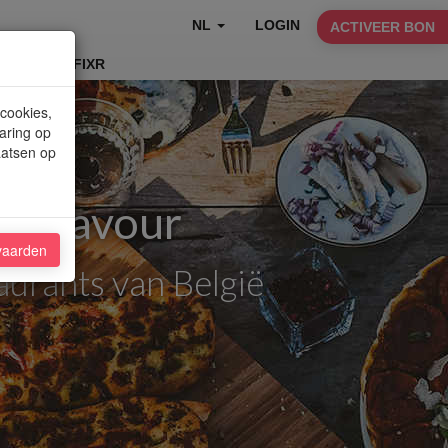
NL
LOGIN
ACTIVEER BON
TABLEFIXR
 cookies,
aring op
aatsen op
f Flavour
vaarden
aurants van België