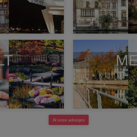
LT
ME
Al onze adresjes