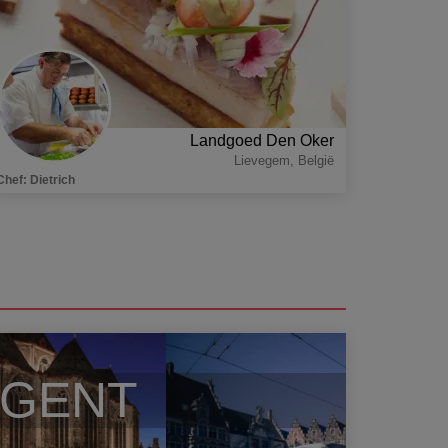
Landgoed Den Oker
Lievegem
,
België
Chef
:
Dietrich
GENT