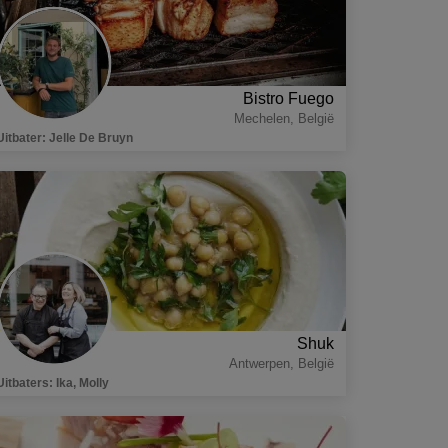
Bistro Fuego
Mechelen
,
België
Uitbater
:
Jelle De Bruyn
Shuk
Antwerpen
,
België
Uitbaters
:
Ika, Molly