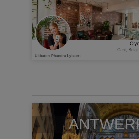
O'y
Gent
,
Belgi
Uitbater
:
Phaedra Lybaert
ANTWER