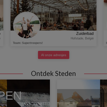
o
Zuiderbad
ë
Hofstade
,
België
Team
:
Supertroopers!
Al onze adresjes
Ontdek Steden
PEN