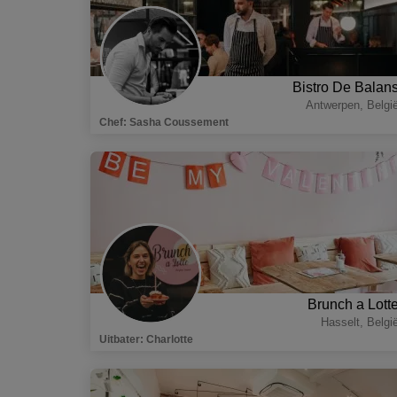
Bistro De Balan
Antwerpen
,
Belgi
Chef
:
Sasha Coussement
Brunch a Lott
Hasselt
,
Belgi
Uitbater
:
Charlotte