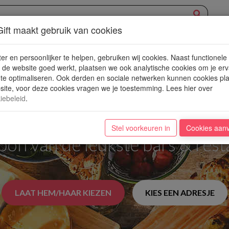
ift maakt gebruik van cookies
XPERIENCE
AANBOD
NIEUWE PLEKJES
WIN
BLOG
er en persoonlijker te helpen, gebruiken wij cookies. Naast functionele
de website goed werkt, plaatsen we ook analytische cookies om je erv
 te optimaliseren. Ook derden en sociale netwerken kunnen cookies pl
ite, voor deze cookies vragen we je toestemming. Lees hier over
iebeleid
.
den Ticket to a World o
Stel voorkeuren in
Cookies aan
n van de leukste bars & rest
LAAT HEM/HAAR KIEZEN
KIES EEN ADRESJE