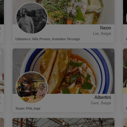
s
Neon
ë
Lier
,
België
Uitbaters
:
Nils Proost, Annelies Tersago
e
Albertini
ë
Gent
,
België
Team
:
Phil, Inge