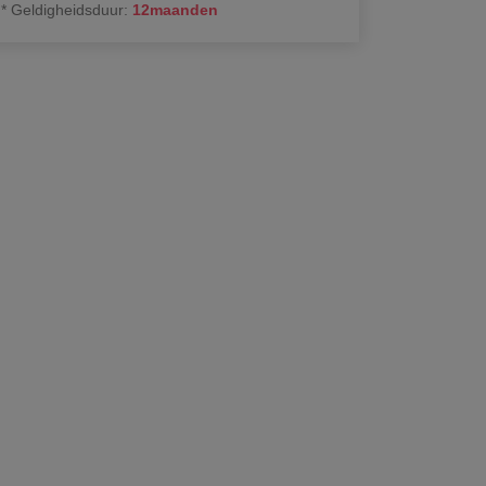
*
Geldigheidsduur
:
12
maanden