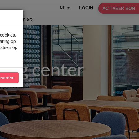
NL
LOGIN
ACTIVEER BON
TABLEFIXR
 cookies,
aring op
aatsen op
ing center
vaarden