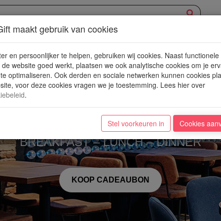
ift maakt gebruik van cookies
XPERIENCE
AANBOD
NIEUWE PLEKJES
WIN
BLOG
er en persoonlijker te helpen, gebruiken wij cookies. Naast functionele
de website goed werkt, plaatsen we ook analytische cookies om je erv
 te optimaliseren. Ook derden en sociale netwerken kunnen cookies pl
ite, voor deze cookies vragen we je toestemming. Lees hier over
iebeleid
.
Wijnegem shopp
Stel voorkeuren in
Cookies aan
"BREAKFAST – LUNCH – DINNER"
KOOP CADEAUBON