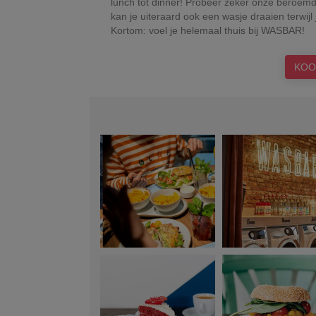
lunch tot dinner! Probeer zeker onze beroem
kan je uiteraard ook een wasje draaien terwijl 
Kortom: voel je helemaal thuis bij WASBAR!
KOO