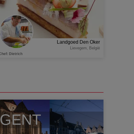
Landgoed Den Oker
Lievegem
,
België
Chef
:
Dietrich
GENT