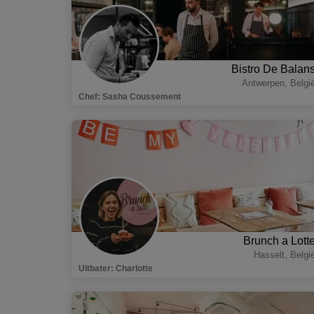
Bistro De Balan
Antwerpen
,
Belgi
Chef
:
Sasha Coussement
Brunch a Lott
Hasselt
,
Belgi
Uitbater
:
Charlotte