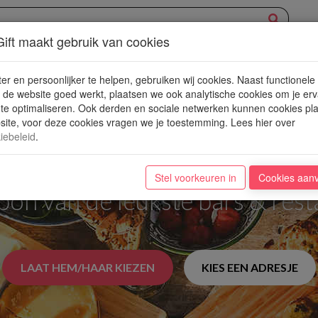
ift maakt gebruik van cookies
XPERIENCE
AANBOD
NIEUWE PLEKJES
WIN
BLOG
er en persoonlijker te helpen, gebruiken wij cookies. Naast functionele
de website goed werkt, plaatsen we ook analytische cookies om je erv
 te optimaliseren. Ook derden en sociale netwerken kunnen cookies pl
ite, voor deze cookies vragen we je toestemming. Lees hier over
iebeleid
.
den Ticket to a World o
Stel voorkeuren in
Cookies aan
n van de leukste bars & rest
LAAT HEM/HAAR KIEZEN
KIES EEN ADRESJE