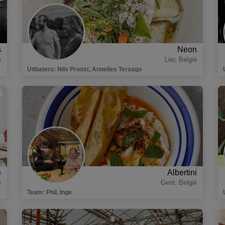
s
Neon
ë
Lier
,
België
Uitbaters
:
Nils Proost, Annelies Tersago
e
Albertini
ë
Gent
,
België
Team
:
Phil, Inge