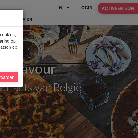
NL
LOGIN
ACTIVEER BON
TABLEFIXR
 cookies,
aring op
aatsen op
f Flavour
vaarden
aurants van België