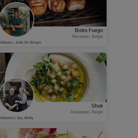
Bistro Fuego
Mechelen
,
België
Uitbater
:
Jelle De Bruyn
Shuk
Antwerpen
,
België
Uitbaters
:
Ika, Molly