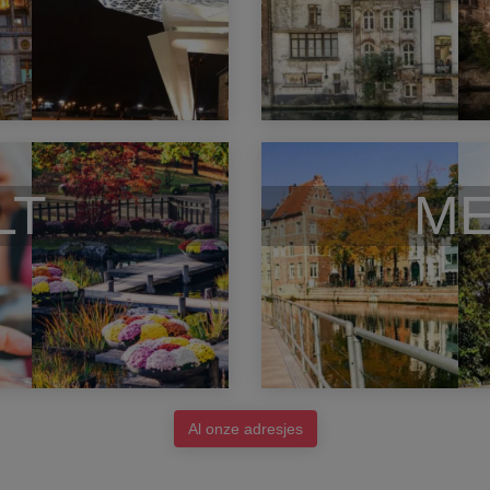
LT
ME
Al onze adresjes