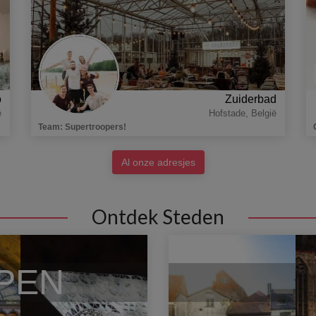
o
Zuiderbad
ë
Hofstade
,
België
Team
:
Supertroopers!
Al onze adresjes
Ontdek Steden
PEN