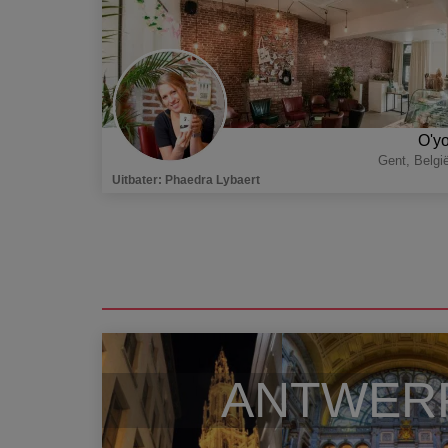
O'y
Gent
,
Belgi
Uitbater
:
Phaedra Lybaert
ANTWER