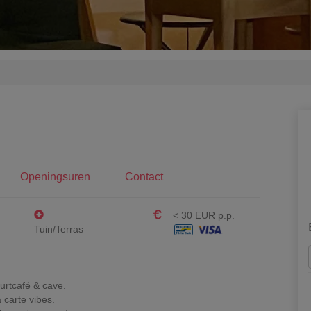
Openingsuren
Contact
< 30 EUR p.p.
Tuin/Terras
uurtcafé & cave.
 carte vibes.