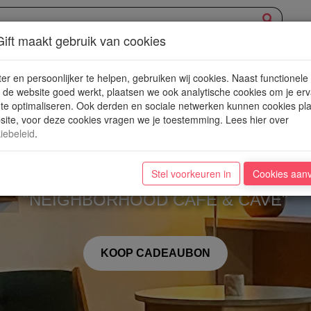
ift maakt gebruik van cookies
XPERIENCE
AANBOD
NIEUWE PLEKJES
WIN
BLOG
er en persoonlijker te helpen, gebruiken wij cookies. Naast functionele
de website goed werkt, plaatsen we ook analytische cookies om je erv
 te optimaliseren. Ook derden en sociale netwerken kunnen cookies pl
ite, voor deze cookies vragen we je toestemming. Lees hier over
iebeleid
.
Albertini
Stel voorkeuren in
Cookies aan
"NEIGHBORHOOD CAFÉ & CAVE"
KOOP CADEAUBON