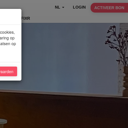
NL
LOGIN
ACTIVEER BON
TABLEFIXR
 cookies,
aring op
aatsen op
vaarden