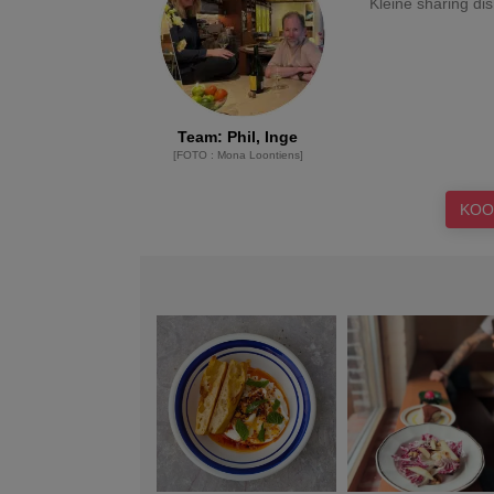
Kleine sharing di
Team
:
Phil, Inge
[
FOTO
:
Mona Loontiens
]
KOO