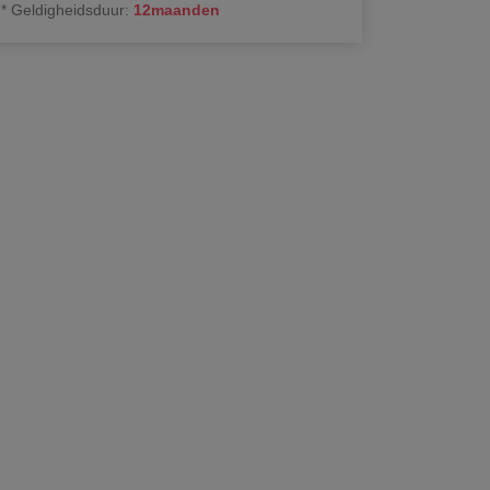
*
Geldigheidsduur
:
12
maanden